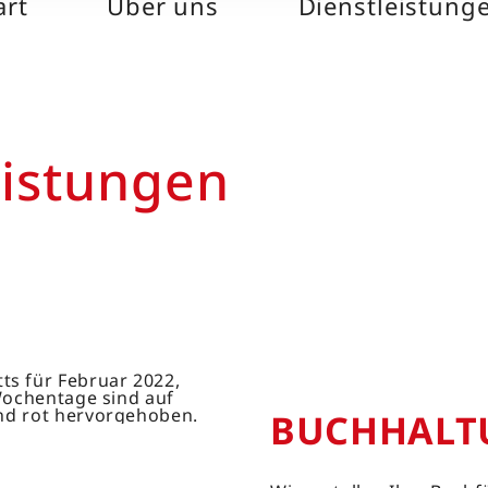
art
Über uns
Dienstleistung
eistungen
BUCH­­HAL